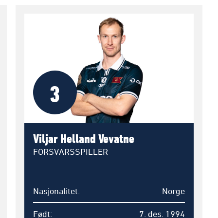
3
Viljar Helland Vevatne
FORSVARSSPILLER
Nasjonalitet
Norge
Født
7. des. 1994