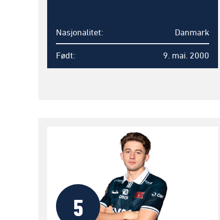
Nasjonalitet
Danmark
Født
9. mai. 2000
5