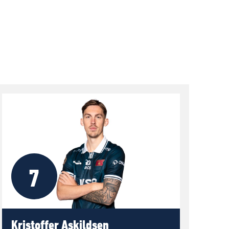
7
Kristoffer Askildsen