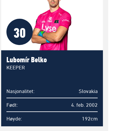
30
Lubomír Belko
KEEPER
Nasjonalitet
Slovakia
Født
4. feb. 2002
Høyde
192cm