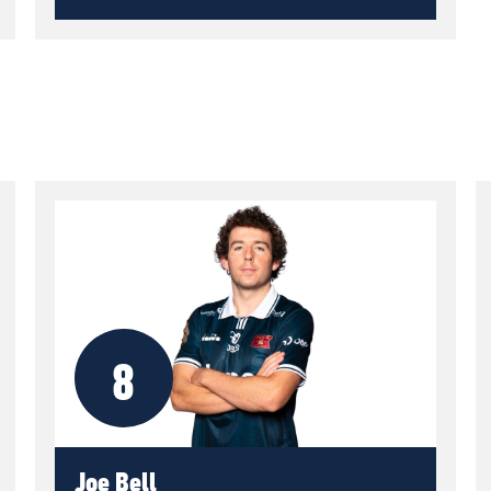
8
Joe Bell