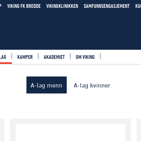
P
VIKING FK BREDDE
VIKINGKLINIKKEN
SAMFUNNSENGASJEMENT
KU
LAG
KAMPER
AKADEMIET
OM VIKING
A-lag menn
A-lag kvinner