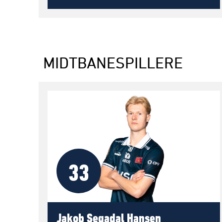
MIDTBANESPILLERE
33
Jakob Segadal Hansen