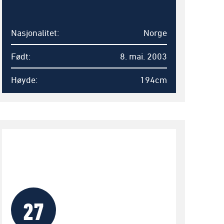
Nasjonalitet
Norge
Født
8. mai. 2003
Høyde
194cm
27