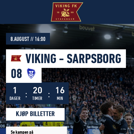
Forsiden
på
vikingfotball.no
8.AUGUST // 16:00
VIKING
-
SARPSBORG
08
1
20
16
DAGER
TIMER
MIN
KJØP BILLETTER
Se kampen på