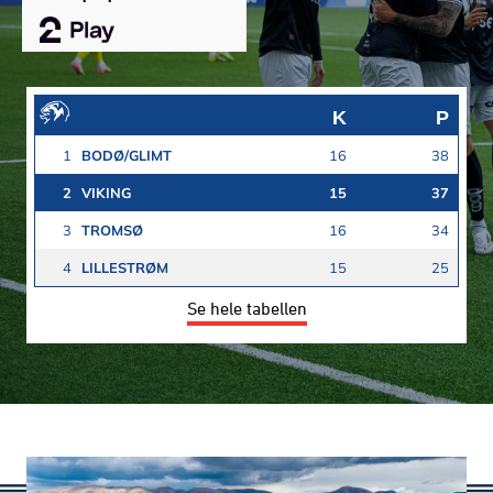
K
P
1
BODØ/GLIMT
16
38
2
VIKING
15
37
3
TROMSØ
16
34
4
LILLESTRØM
15
25
Se hele tabellen