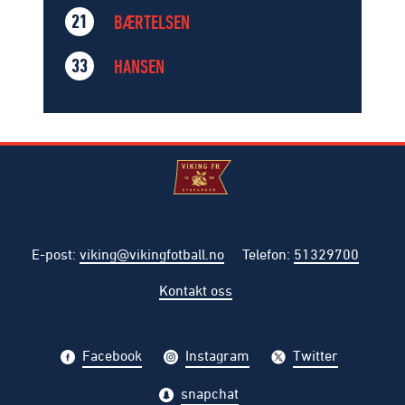
BÆRTELSEN
21
HANSEN
33
E-post
:
viking@vikingfotball.no
Telefon
:
51329700
Kontakt oss
Facebook
Instagram
Twitter
snapchat