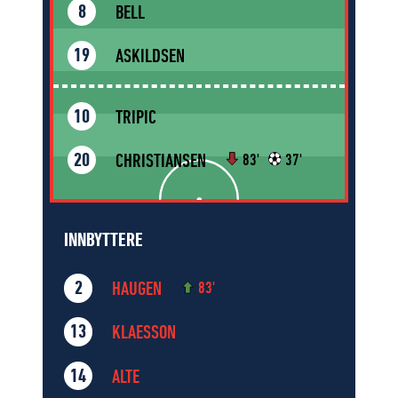
BELL
8
ASKILDSEN
19
TRIPIC
10
CHRISTIANSEN
20
83'
37'
INNBYTTERE
HAUGEN
2
83'
KLAESSON
13
ALTE
14