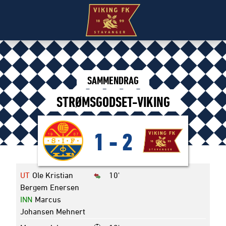
SAMMENDRAG
STRØMSGODSET-VIKING
1
-
2
UT
Ole Kristian
10'
Bergem Enersen
INN
Marcus
Johansen Mehnert