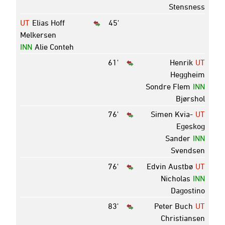
Stensness
UT
Elias Hoff
45'
Melkersen
INN
Alie Conteh
61'
Henrik
UT
Heggheim
Sondre Flem
INN
Bjørshol
76'
Simen Kvia-
UT
Egeskog
Sander
INN
Svendsen
76'
Edvin Austbø
UT
Nicholas
INN
Dagostino
83'
Peter Buch
UT
Christiansen