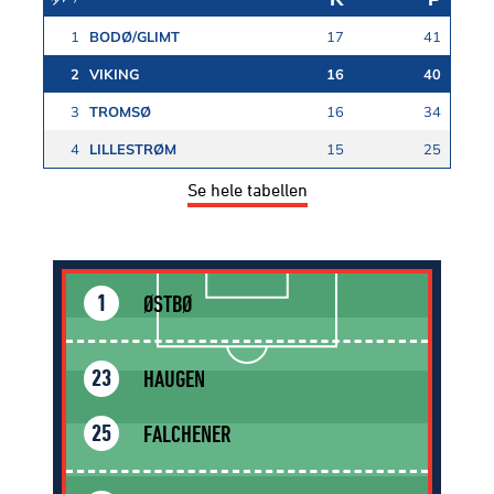
1
BODØ/GLIMT
17
41
2
VIKING
16
40
3
TROMSØ
16
34
4
LILLESTRØM
15
25
Se hele tabellen
ØSTBØ
1
HAUGEN
23
FALCHENER
25