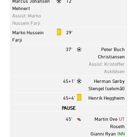
Marcus Johansen
12'
Mehnert
Assist: Marko
Hussein Farji
Marko Hussein
29'
Farji
37'
Peter Buch
Christiansen
Assist: Kristoffer
Askildsen
45+1'
Herman Sørby
Stengel (selvmål)
45+4'
Henrik Heggheim
PAUSE
45'
Martin Ove
UT
Roseth
Gianni Ryan
INN