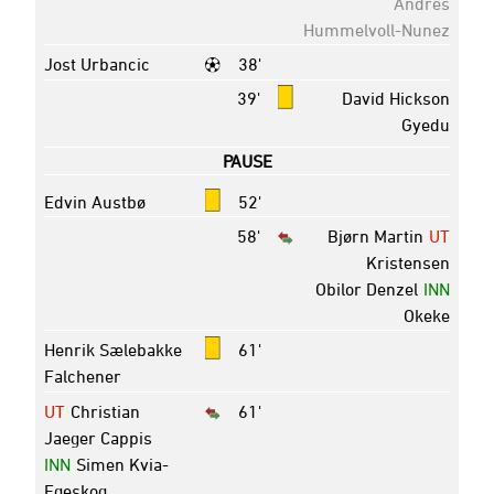
Andres
Hummelvoll-Nunez
Jost Urbancic
38'
39'
David Hickson
Gyedu
PAUSE
Edvin Austbø
52'
58'
Bjørn Martin
UT
Kristensen
Obilor Denzel
INN
Okeke
Henrik Sælebakke
61'
Falchener
UT
Christian
61'
Jaeger Cappis
INN
Simen Kvia-
Egeskog