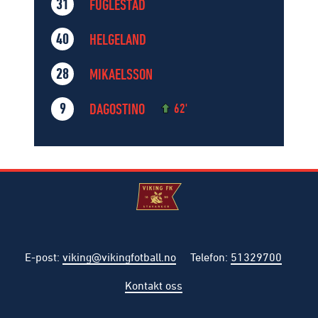
FUGLESTAD
31
HELGELAND
40
MIKAELSSON
28
DAGOSTINO
9
62'
E-post
:
viking@vikingfotball.no
Telefon
:
51329700
Kontakt oss