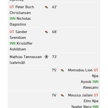
UT
Peter Buch
62'
Christiansen
INN
Nicholas
Dagostino
UT
Sander
68'
Svendsen
INN
Kristoffer
Askildsen
Mathias Tønnessen
73'
(selvmål)
75'
Momodou Lion
UT
Njie
Ayoub
INN
Aleesami
76'
Moussa Jailani
UT
Elmi Njie
Teodor Berg
INN