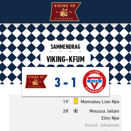
SAMMENDRAG
VIKING-KFUM
3
-
1
19'
Momodou Lion Njie
28'
Moussa Jailani
Elmi Njie
Assist: Johannes