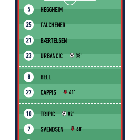
HEGGHEIM
5
FALCHENER
25
BÆRTELSEN
21
URBANCIC
23
38'
BELL
8
CAPPIS
27
61'
TRIPIC
10
82'
SVENDSEN
7
68'