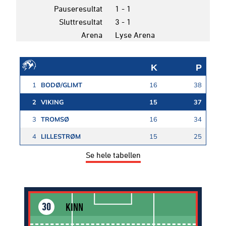
Pauseresultat
1 - 1
Sluttresultat
3 - 1
Arena
Lyse Arena
K
P
1
BODØ/GLIMT
16
38
2
VIKING
15
37
3
TROMSØ
16
34
4
LILLESTRØM
15
25
Se hele tabellen
KINN
30