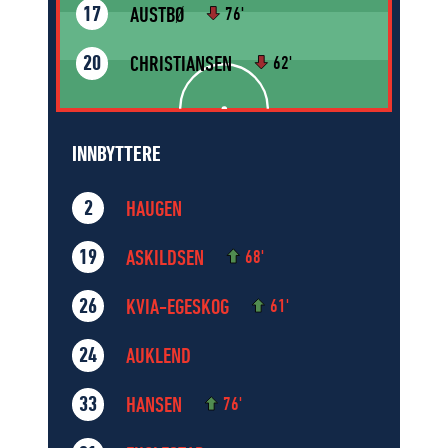
AUSTBØ
17
76'
CHRISTIANSEN
20
62'
INNBYTTERE
HAUGEN
2
ASKILDSEN
19
68'
KVIA-EGESKOG
26
61'
AUKLEND
24
HANSEN
33
76'