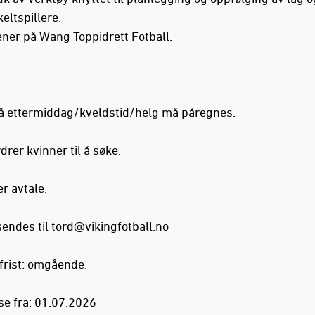
eltspillere.
ener på Wang Toppidrett Fotball.
å ettermiddag/kveldstid/helg må påregnes.
drer kvinner til å søke.
r avtale.
endes til
tord@vikingfotball.no
rist: omgående.
se fra: 01.07.2026