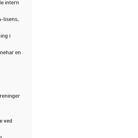
de intern
-lisens,
ing i
innehar en
treninger
re ved
g