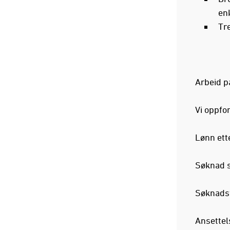
enk
Tr
Arbeid p
Vi oppfor
Lønn ette
Søknad s
Søknadsf
Ansettel