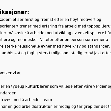
fikasjoner:
kademiet ser først og fremst etter en høyt motivert og
sorientert trener med erfaring fra arbeid med toppspillerut
øker må ønske
å arbeide med utvikling av enkeltspillere b
pillere og mennesker. Vi leter etter en person som evner å
e sterke relasjonelle evner med høye krav og standarder.
et ambisiøst og faglig sterkt miljø som stadig er på jakt etter
ønsker vi at:
er en tydelig kulturbærer som vil lede etter våre verdier o
andarder.
trives med å arbeide i team.
har en god arbeidsstruktur, er modig og tar grep der det t