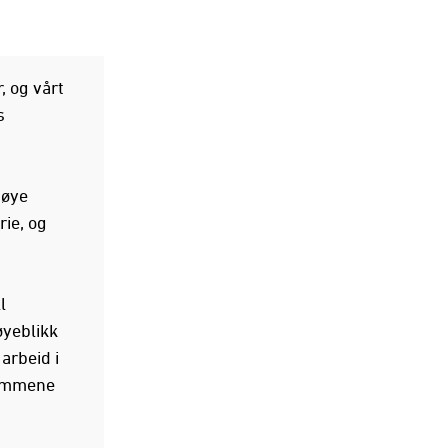
, og vårt
s
høye
rie, og
l
 øyeblikk
 arbeid i
rømmene