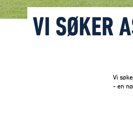
VI SØKER 
Vi søke
- en nø