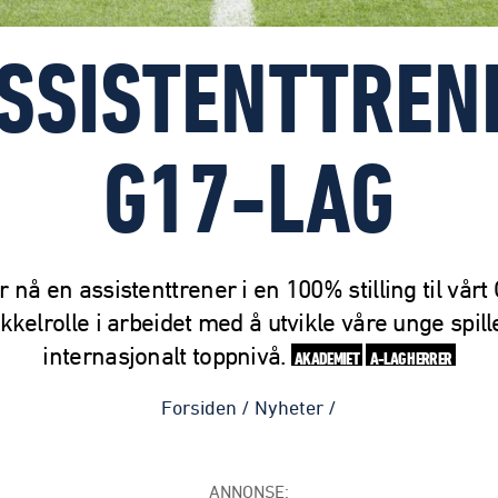
ASSISTENTTRENE
G17-LAG
r nå en assistenttrener i en 100% stilling til vårt
kkelrolle i arbeidet med å utvikle våre unge spil
internasjonalt toppnivå.
AKADEMIET
A-LAG HERRER
Forsiden
/
Nyheter
/
ANNONSE: