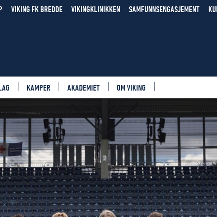
P
VIKING FK BREDDE
VIKINGKLINIKKEN
SAMFUNNSENGASJEMENT
KU
LAG
KAMPER
AKADEMIET
OM VIKING