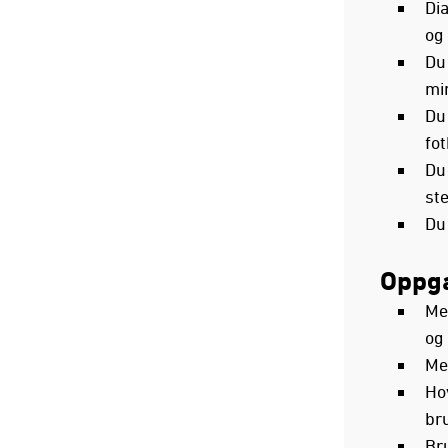
Dia
og
Du 
mi
Du
fot
Du 
ste
Du 
Oppga
Me
og
Med
Ho
br
Bru