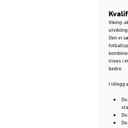
Kvali
Viking-a
utvikling
Den vi s
fotballs
kombiner
trives i 
bedre.
I tillegg 
Du 
st
Du 
Du 