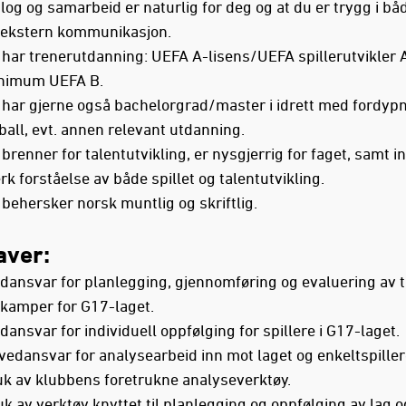
log og samarbeid er naturlig for deg og at du er trygg i bå
 ekstern kommunikasjon.
har trenerutdanning: UEFA A-lisens/UEFA spillerutvikler A
nimum UEFA B.
 har gjerne også bachelorgrad/master i idrett med fordypn
ball, evt. annen relevant utdanning.
brenner for talentutvikling, er nysgjerrig for faget, samt 
rk forståelse av både spillet og talentutvikling.
behersker norsk muntlig og skriftlig.
ver:
dansvar for planlegging, gjennomføring og evaluering av 
 kamper for G17-laget.
ansvar for individuell oppfølging for spillere i G17-laget.
vedansvar for analysearbeid inn mot laget og enkeltspille
uk av klubbens foretrukne analyseverktøy.
k av verktøy knyttet til planlegging og oppfølging av lag o