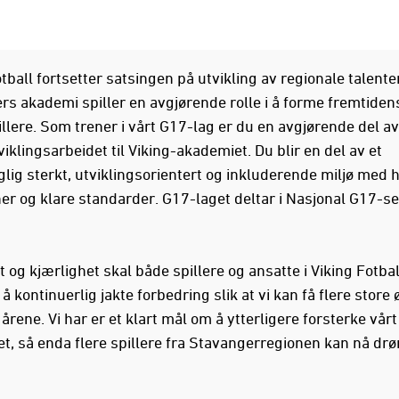
tball fortsetter satsingen på utvikling av regionale talenter
ers akademi spiller en avgjørende rolle i å forme fremtiden
llere. Som trener i vårt G17-lag er du en avgjørende del av
viklingsarbeidet til Viking-akademiet. Du blir en del av et
glig sterkt, utviklingsorientert og inkluderende miljø med 
er og klare standarder. G17-laget deltar i Nasjonal G17-se
 og kjærlighet skal både spillere og ansatte i Viking Fotbal
 å kontinuerlig jakte forbedring slik at vi kan få flere store
årene. Vi har er et klart mål om å ytterligere forsterke vårt
t, så enda flere spillere fra Stavangerregionen kan nå d