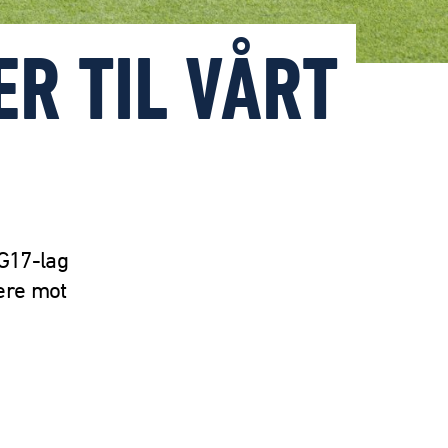
R TIL VÅRT
 G17-lag
lere mot