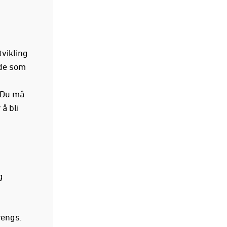
vikling.
åde som
 Du må
 å bli
g
rengs.