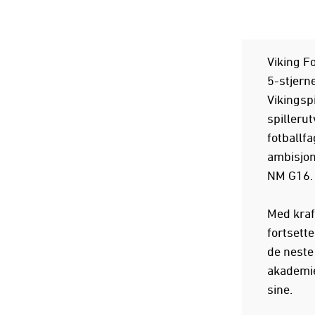
Viking Fo
5-stjern
Vikingspi
spillerut
fotballfa
ambisjon
NM G16.
Med kraft
fortsette
de neste 
akademie
sine.