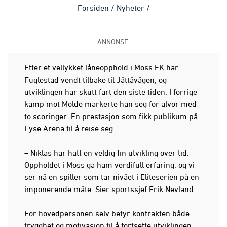
Forsiden
/
Nyheter
/
ANNONSE:
Etter et vellykket låneopphold i Moss FK har
Fuglestad vendt tilbake til Jåttåvågen, og
utviklingen har skutt fart den siste tiden. I forrige
kamp mot Molde markerte han seg for alvor med
to scoringer. En prestasjon som fikk publikum på
Lyse Arena til å reise seg.
– Niklas har hatt en veldig fin utvikling over tid.
Oppholdet i Moss ga ham verdifull erfaring, og vi
ser nå en spiller som tar nivået i Eliteserien på en
imponerende måte. Sier sportssjef Erik Nevland
For hovedpersonen selv betyr kontrakten både
trygghet og motivasjon til å fortsette utviklingen.