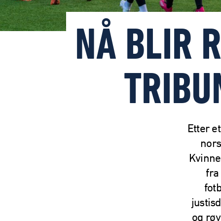
NÅ BLIR 
TRIBU
Etter e
nors
Kvinne
fra
fot
justisd
og røy