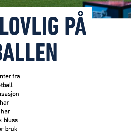
LOVLIG PÅ
BALLEN
nter fra
tball
nsasjon
 har
 har
uk bluss
or bruk