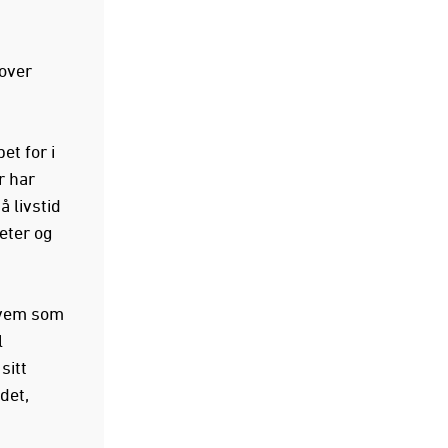
 over
et for i
r har
 livstid
eter og
 hvem som
l
sitt
det,