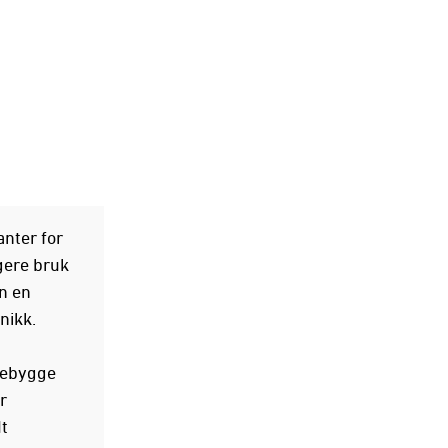
nter for
gere bruk
n en
nikk.
orebygge
r
t