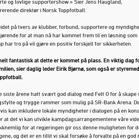
rte og lovlige supportershow.» Sier Jens Haugland,
rerende direktør i Norsk Toppfotball.
det på tvers av klubber, forbund, supportere og myndighe
jørende for at man nå har kommet frem til en løsning som
p har tro på vil gjøre en positiv forskjell for sikkerheten.
helt fantastisk at dette er kommet på plass. En viktig dag f
milien, sier daglig leder Eirik Bjørnø, som også er styreme
ppfotball.
de siste årene hatt svært god dialog med Felt O for å skape
sfylte og trygge rammer som mulig på SR-Bank Arena. Det
 vis kan inkludere lokale myndigheter i dialogen på en kons
ør at det vi kan utvikle kampdagsarrangementene våre vider
kknemlig for at regjeringen gir oss denne muligheten for d
ene, og det er en tillit vi skal forsøke å forvalte på en god