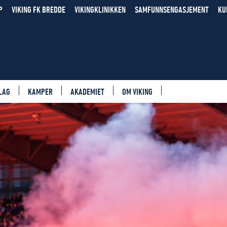
P
VIKING FK BREDDE
VIKINGKLINIKKEN
SAMFUNNSENGASJEMENT
KU
LAG
KAMPER
AKADEMIET
OM VIKING