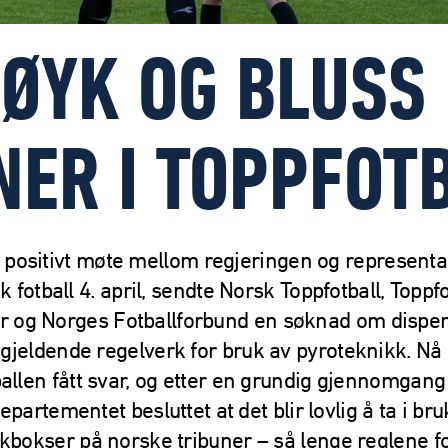
RØYK OG BLUSS 
NER I TOPPFOT
t positivt møte mellom regjeringen og representa
k fotball 4. april, sendte Norsk Toppfotball, Toppfo
r og Norges Fotballforbund en søknad om dispe
 gjeldende regelverk for bruk av pyroteknikk. Nå
ballen fått svar, og etter en grundig gjennomgang
epartementet besluttet at det blir lovlig å ta i br
kbokser på norske tribuner – så lenge reglene f