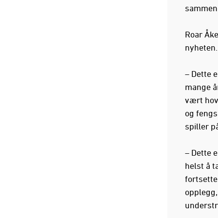
sammen m
Roar Åke
nyheten
– Dette 
mange år
vært hov
og fengs
spiller p
– Dette e
helst å 
fortsette
opplegg,
understr