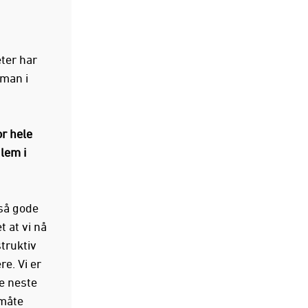
ter har
 man i
or hele
dlem i
 så gode
 at vi nå
truktiv
e. Vi er
e neste
 måte