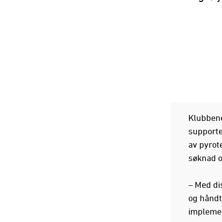
Klubbene
supporte
av pyrot
søknad o
– Med di
og håndte
implemen