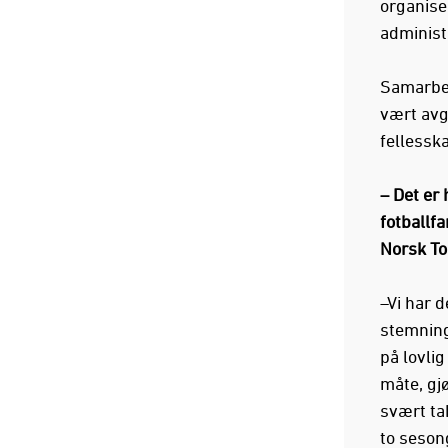
organise
administ
Samarbei
vært avg
fellesska
– Det er 
fotballfa
Norsk To
–Vi har 
stemning
på lovlig
måte, gj
svært ta
to sesong