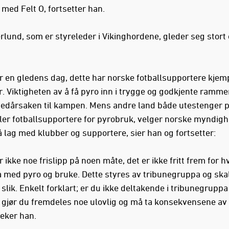
ed Felt O, fortsetter han.
rlund, som er styreleder i Vikinghordene, gleder seg stort
.
er en gledens dag, dette har norske fotballsupportere kjemp
. Viktigheten av å få pyro inn i trygge og godkjente ramme
edårsaken til kampen. Mens andre land både utestenger på
ler fotballsupportere for pyrobruk, velger norske myndigh
å lag med klubber og supportere, sier han og fortsetter:
r ikke noe frislipp på noen måte, det er ikke fritt frem for
ta med pyro og bruke. Dette styres av tribunegruppa og ska
 slik. Enkelt forklart; er du ikke deltakende i tribunegruppa 
 gjør du fremdeles noe ulovlig og må ta konsekvensene av 
eker han.