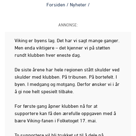
Forsiden
/
Nyheter
/
ANNONSE:
Viking er byens lag. Det har vi sagt mange ganger.
Men enda viktigere – det kjenner vi på støtten
rundt klubben hver eneste dag.
De siste årene har hele regionen stått skulder ved
skulder med klubben. På tribunen. På bortefelt. I
byen. I medgang og motgang. Derfor ønsker vi i år
å gi noe helt spesielt tilbake.
For første gang åpner klubben nå for at
supportere kan få den ærefulle oppgaven med å
bære Viking-fanen i Folketoget 17. mai.
To supportere vil bli trukket ut til å dele på