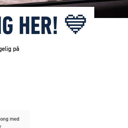
IG HER! 💙
gelig på
esong med
r