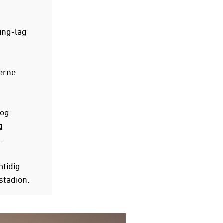
ing-lag
derne
 og
g
.
mtidig
stadion.