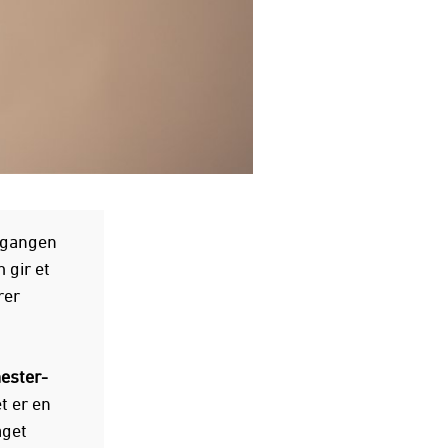
e gangen
 gir et
rer
ester-
t er en
aget