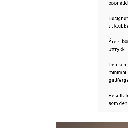
oppnådd
Designet
til klubb
Årets
bo
uttrykk.
Den kom
minimali
gullfarge
Resultat
som den h