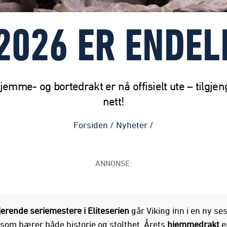
026 ER ENDEL
jemme- og bortedrakt er nå offisielt ute – tilgjen
nett!
Forsiden
/
Nyheter
/
ANNONSE:
jerende seriemestere i Eliteserien
går Viking inn i en ny s
 som bærer både historie og stolthet. Årets
hjemmedrakt
e