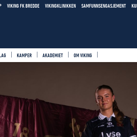
P
VIKING FK BREDDE
VIKINGKLINIKKEN
SAMFUNNSENGASJEMENT
KU
LAG
KAMPER
AKADEMIET
OM VIKING