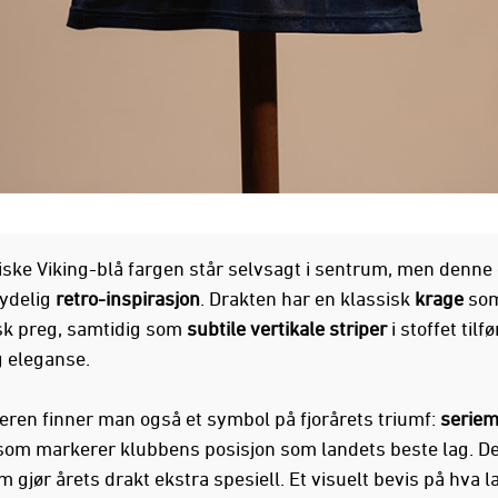
iske Viking-blå fargen står selvsagt i sentrum, men denn
ydelig
retro-inspirasjon
. Drakten har en klassisk
krage
som
sk preg, samtidig som
subtile vertikale striper
i stoffet tilfø
 eleganse.
eren finner man også et symbol på fjorårets triumf:
seriem
 som markerer klubbens posisjon som landets beste lag. De
m gjør årets drakt ekstra spesiell. Et visuelt bevis på hva l