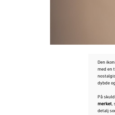
Den ikon
med en t
nostalgi
dybde og
På skuld
merket
,
detalj so