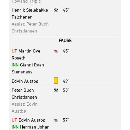
Hovland Tripic
Henrik Sælebakke
45'
Falchener
Assist: Peter Buch
Christiansen
PAUSE
UT
Martin Ove
45'
Roseth
INN
Gianni Ryan
Stensness
Edvin Austbø
49'
Peter Buch
53'
Christiansen
Assist: Edvin
Austbø
UT
Edvin Austbø
57'
INN
Herman Johan