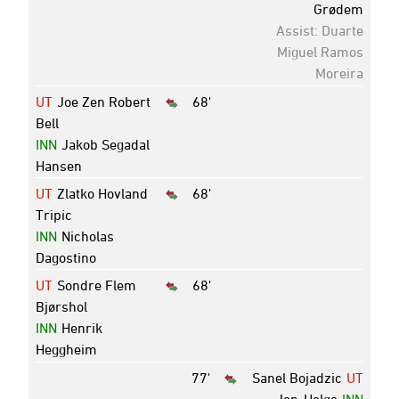
Grødem
Assist: Duarte
Miguel Ramos
Moreira
UT
Joe Zen Robert
68'
Bell
INN
Jakob Segadal
Hansen
UT
Zlatko Hovland
68'
Tripic
INN
Nicholas
Dagostino
UT
Sondre Flem
68'
Bjørshol
INN
Henrik
Heggheim
77'
Sanel Bojadzic
UT
Jon-Helge
INN