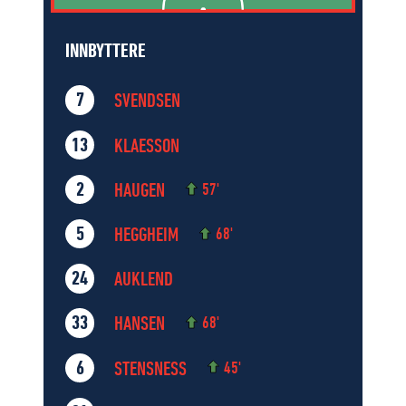
INNBYTTERE
SVENDSEN
7
KLAESSON
13
HAUGEN
2
57'
HEGGHEIM
5
68'
AUKLEND
24
HANSEN
33
68'
STENSNESS
6
45'