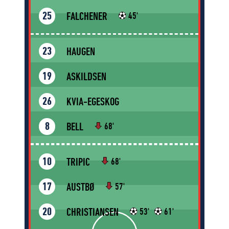
FALCHENER
25
45'
HAUGEN
23
ASKILDSEN
19
KVIA-EGESKOG
26
BELL
8
68'
TRIPIC
10
68'
AUSTBØ
17
57'
CHRISTIANSEN
20
53'
61'