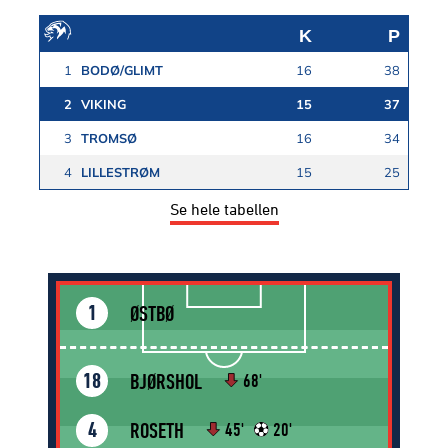
K
P
1
BODØ/GLIMT
16
38
2
VIKING
15
37
3
TROMSØ
16
34
4
LILLESTRØM
15
25
Se hele tabellen
ØSTBØ
1
BJØRSHOL
18
68'
ROSETH
4
45'
20'