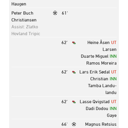
Haugen
Peter Buch
61'
Christiansen
Assist: Zlatko
Hovland Tripic
62'
Heine Åsen
UT
Larsen
Duarte Miguel
INN
Ramos Moreira
62'
Lars Erik Sødal
UT
Christian
INN
Tamba Landu-
landu
62'
Lasse Qvigstad
UT
Dadi Dodou
INN
Gaye
66'
Magnus Retsius