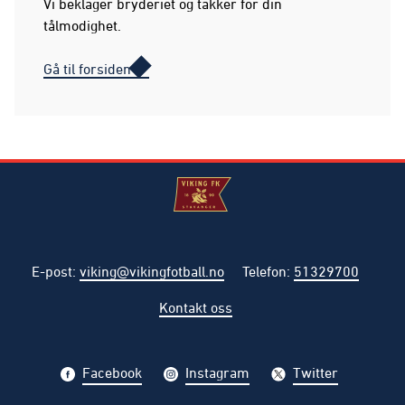
Vi beklager bryderiet og takker for din
tålmodighet.
Gå til forsiden
E-post
:
viking@vikingfotball.no
Telefon
:
51329700
Kontakt oss
Facebook
Instagram
Twitter